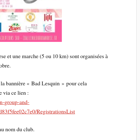
rse et une marche (5 ou 10 km) sont organisées à
obre.
 la bannière « Bad Lesquin » pour cela
e via ce lien :
gin-group-and-
d83f5fee02c7e0/RegistrationsList
au nom du club.