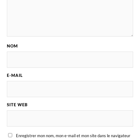
NOM
E-MAIL
SITE WEB
Enregistrer mon nom, mon e-mail et mon site dans le navigateur