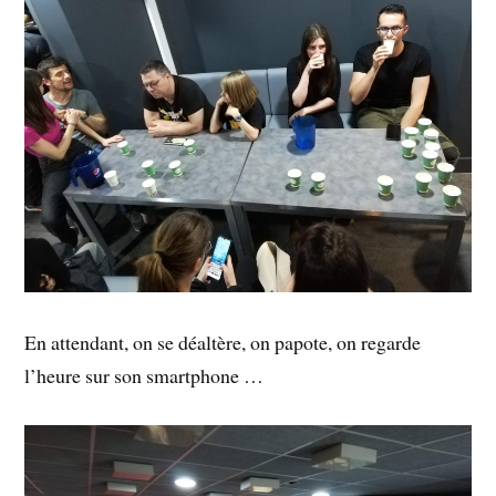
En attendant, on se déaltère, on papote, on regarde
l’heure sur son smartphone …