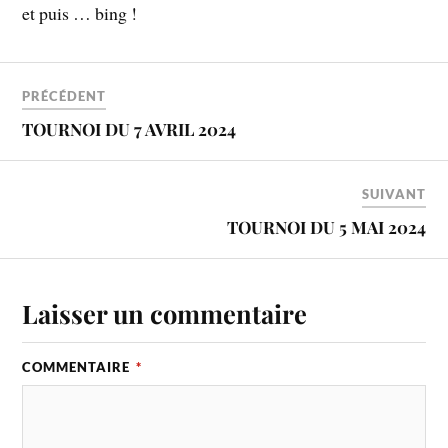
et puis … bing !
PRÉCÉDENT
TOURNOI DU 7 AVRIL 2024
SUIVANT
TOURNOI DU 5 MAI 2024
Laisser un commentaire
COMMENTAIRE
*